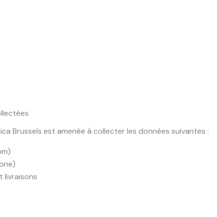
llectées
nica Brussels est amenée à collecter les données suivantes :
om)
hone)
livraisons