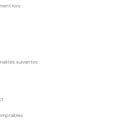
ent lors :
nalités suivantes :
ct
comptables