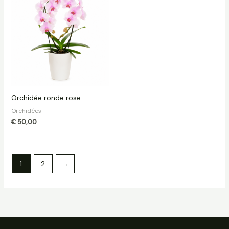
Orchidée ronde rose
Orchidées
€
50,00
1
2
→