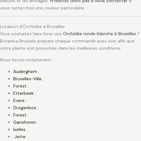
saisons et les arrivages.
N’hésitez donc pas à nous contacter
si
vous recherchez une couleur particulière.
Livraison d’Orchidée à Bruxelles
Vous souhaitez faire livrer une
Orchidée ronde blanche à Bruxelles
?
Botanica Brussels prépare chaque commande avec soin afin que
votre plante soit présentée dans les meilleures conditions.
Nous livrons notamment :
Auderghem
;
Bruxelles-Ville
;
Forest
;
Etterbeek
;
Evere
;
Drogenbos
;
Forest
;
Ganshoren
;
Ixelles
;
Jette
;