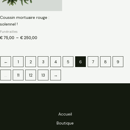
Coussin mortuaire rouge :
solennel !
Funérailles
€
75,00
–
€
250,00
←
1
2
3
4
5
6
7
8
9
…
11
12
13
→
Accueil
Boutique