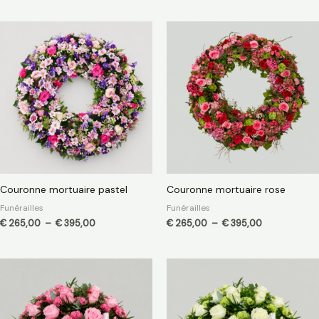
Plage
Plage
de
de
prix :
prix :
€ 265,00
€ 265,00
à
à
€ 395,00
€ 395,00
Couronne mortuaire pastel
Couronne mortuaire rose
Funérailles
Funérailles
€
265,00
–
€
395,00
€
265,00
–
€
395,00
Plage
Plage
de
de
prix :
prix :
€ 75,00
€ 75,00
à
à