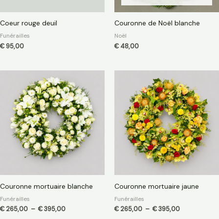
Coeur rouge deuil
Couronne de Noël blanche
Funérailles
Noël
€
95,00
€
48,00
Plage
Plage
de
de
prix :
prix :
€ 265,00
€ 265,00
à
à
€ 395,00
€ 395,00
Couronne mortuaire blanche
Couronne mortuaire jaune
Funérailles
Funérailles
€
265,00
–
€
395,00
€
265,00
–
€
395,00