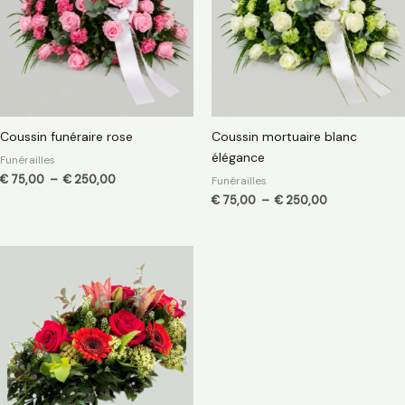
€ 250,00
€ 250,00
Coussin funéraire rose
Coussin mortuaire blanc
élégance
Funérailles
€
75,00
–
€
250,00
Funérailles
€
75,00
–
€
250,00
Plage
de
prix :
€ 75,00
à
€ 250,00