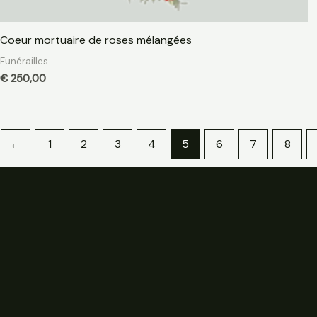
Coeur mortuaire de roses mélangées
Funérailles
€
250,00
←
1
2
3
4
5
6
7
8