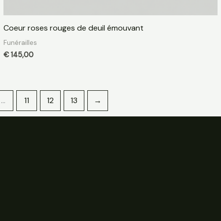
Coeur roses rouges de deuil émouvant
Funérailles
€
145,00
…
11
12
13
→