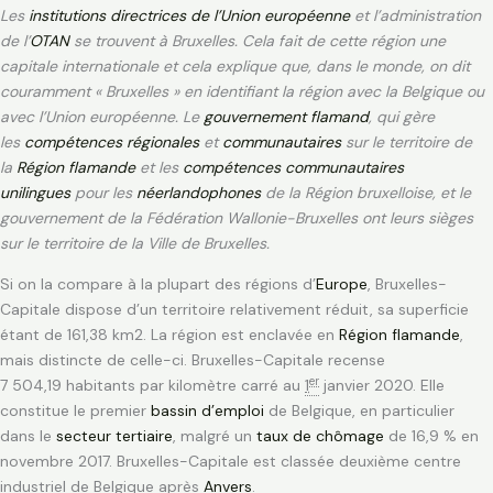
Les
institutions directrices de l’Union européenne
et l’administration
de l’
OTAN
se trouvent à Bruxelles. Cela fait de cette région une
capitale internationale et cela explique que, dans le monde, on dit
couramment « Bruxelles » en identifiant la région avec la Belgique ou
avec l’Union européenne. Le
gouvernement flamand
, qui gère
les
compétences régionales
et
communautaires
sur le territoire de
la
Région flamande
et les
compétences communautaires
unilingues
pour les
néerlandophones
de la Région bruxelloise, et le
gouvernement de la Fédération Wallonie-Bruxelles ont leurs sièges
sur le territoire de la Ville de Bruxelles.
Si on la compare à la plupart des régions d’
Europe
, Bruxelles-
Capitale dispose d’un territoire relativement réduit, sa superficie
étant de 161,38 km2
. La région est enclavée en
Région flamande
,
mais distincte de celle-ci. Bruxelles-Capitale recense
er
7 504,19 habitants par kilomètre carré au
1
janvier 2020. Elle
constitue le premier
bassin d’emploi
de Belgique, en particulier
dans le
secteur tertiaire
, malgré un
taux de chômage
de 16,9 % en
novembre 2017
. Bruxelles-Capitale est classée deuxième centre
industriel de Belgique après
Anvers
.