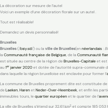
La décoration sur mesure de l’autel
Voici un exemple d’une décoration florale sur un autel .
Tout est réalisable!
Demandez un devis personnalisé!
Bruxelles
Bruxelles
(
/
b
ʁ
y
.
s
ɛ
l
/
) ou la
ville de Bruxelles
(en
néerlandais
:
B
la
Communauté française de Belgique
, de la
Communauté fla
est située au centre de la région de
Bruxelles-Capitale
et est
er
au
1
janvier
2020
et dotée de l’autorité supra-communale d’
dans laquelle la région bruxelloise est enclavée pour former l’
La commune de Bruxelles proprement dite est constituée de pl
de
Laeken
,
Haren
et
Neder-Over-Heembeek
, et enfin les pa
immeubles tours, le
quartier européen
et le quartier de l’
aven
2
La ville de Bruxelles s’étend sur 32,61
km
et compte 185 053 