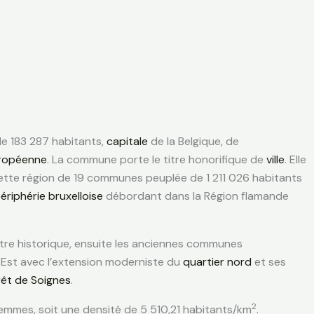
e 183 287 habitants
,
capitale
de la Belgique, de
ropéenne
. La commune porte le titre honorifique de
ville
. Elle
ette région de 19 communes peuplée de 1 211 026 habitants
ériphérie bruxelloise
débordant dans la Région flamande
ntre historique, ensuite les anciennes communes
d-Est avec l’extension moderniste du
quartier nord
et ses
rêt de Soignes
.
2
mmes, soit une densité de 5 510,21 habitants/km
.