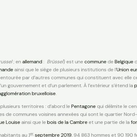
russel
; en
allemand
:
Brüssel
) est une
commune
de
Belgique
d
mande
ainsi que le siège de plusieurs institutions de l’
Union eu
 entourée par d’autres communes qui constituent avec elle c
un gouvernement et d’un parlement. À l’extérieur s’étend la
p
agglomération bruxelloise
.
usieurs territoires : d’abord le
Pentagone
qui délimite le ce
rties de communes voisines annexées qui sont le quartier Nor
ue Louise
ainsi que le
bois de la Cambre
et une partie de la
fo
er
habitants au
1
septembre
2019
, 94 863 hommes et 90 190 fe