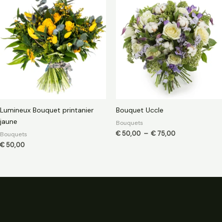
de
prix :
€ 50,00
à
€ 75,00
Lumineux Bouquet printanier
Bouquet Uccle
jaune
Bouquets
€
50,00
–
€
75,00
Bouquets
€
50,00