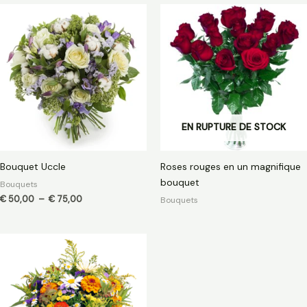
Plage
de
prix :
€ 50,00
à
€ 75,00
EN RUPTURE DE STOCK
Bouquet Uccle
Roses rouges en un magnifique
bouquet
Bouquets
€
50,00
–
€
75,00
Bouquets
Plage
de
prix :
€ 40,00
à
€ 65,00