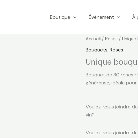
Boutique
Évènement
À 
Le
quantité
Accueil
/
Roses
/ Unique 
prix
de
Bouquets
,
Roses
initial
Unique
Unique bouque
était :
bouquet
€ 150
30
Bouquet de 30 roses ro
roses
généreuse, idéale pour 
rouges
et
blanches
Voulez-vous joindre du
vin?
Voulez-vous joindre de