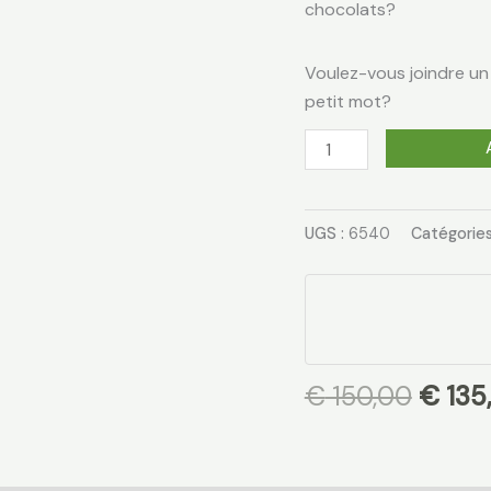
chocolats?
Voulez-vous joindre un
petit mot?
UGS :
6540
Catégories
€
150,00
€
135