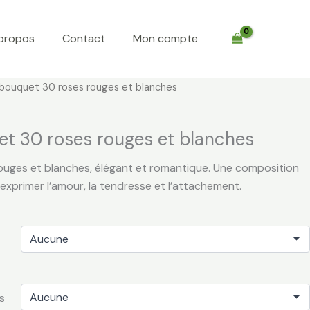
propos
Contact
Mon compte
Le
bouquet 30 roses rouges et blanches
prix
actuel
t 30 roses rouges et blanches
est :
,00.
€ 135,00.
uges et blanches, élégant et romantique. Une composition
exprimer l’amour, la tendresse et l’attachement.
s