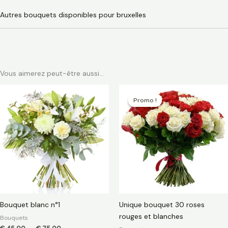
Autres bouquets disponibles pour bruxelles
Vous aimerez peut-être aussi…
Plage
Le
Le
de
prix
prix
Promo !
Promo !
prix :
initial
actuel
€ 45,00
était :
est :
à
€ 150,00.
€ 135,00.
€ 75,00
Bouquet blanc n°1
Unique bouquet 30 roses
rouges et blanches
Bouquets