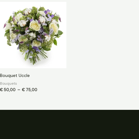
Plage
de
prix :
€ 50,00
à
€ 75,00
Bouquet Uccle
Bouquets
€
50,00
–
€
75,00