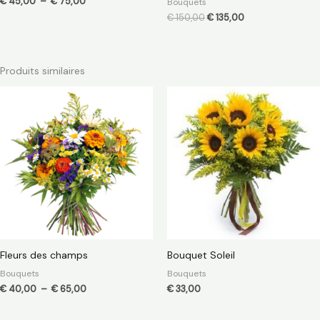
€
45,00
–
€
75,00
Bouquets
€
150,00
€
135,00
Produits similaires
Plage
de
prix :
€ 40,00
à
€ 65,00
Fleurs des champs
Bouquet Soleil
Bouquets
Bouquets
€
40,00
–
€
65,00
€
33,00