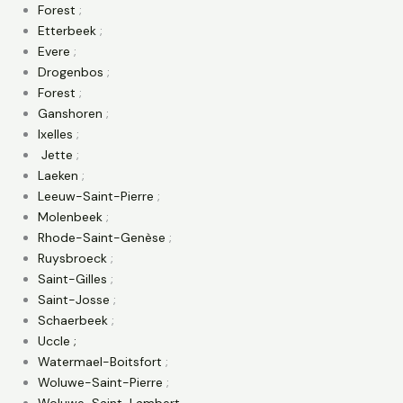
Forest
;
Etterbeek
;
Evere
;
Drogenbos
;
Forest
;
Ganshoren
;
Ixelles
;
Jette
;
Laeken
;
Leeuw-Saint-Pierre
;
Molenbeek
;
Rhode-Saint-Genèse
;
Ruysbroeck
;
Saint-Gilles
;
Saint-Josse
;
Schaerbeek
;
Uccle ;
Watermael-Boitsfort
;
Woluwe-Saint-Pierre
;
Woluwe-Saint-Lambert
.