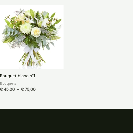
Plage
de
prix :
€ 45,00
à
€ 75,00
Bouquet blanc n°1
Bouquets
€
45,00
–
€
75,00