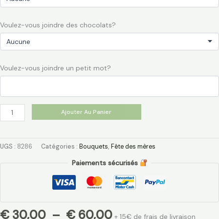
Voulez-vous joindre des chocolats?
Voulez-vous joindre un petit mot?
Ajouter Au Panier
UGS :
8286
Catégories :
Bouquets
,
Fête des mères
Paiements sécurisés
€
30,00
–
€
60,00
+ 15€ de frais de livraison