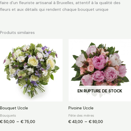
faire d’un fleuriste artisanal à Bruxelles, attentif à la qualité des
fleurs et aux détails qui rendent chaque bouquet unique
Produits similaires
Plage
Plage
de
de
prix :
prix :
€ 50,00
€ 43,00
à
à
€ 75,00
€ 93,00
EN RUPTURE DE STOCK
Bouquet Uccle
Pivoine Uccle
Bouquets
Fête des mères
€
50,00
–
€
75,00
€
43,00
–
€
93,00