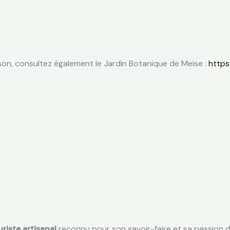
ison, consultez également le Jardin Botanique de Meise :
https
uriste artisanal
reconnu pour son savoir-faire et sa passion de