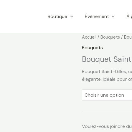
Boutique
Évènement
À 
quantité
Accueil
/
Bouquets
/ Bou
de
Bouquets
Bouquet
Bouquet Saint
Saint-
Gilles
Bouquet Saint-Gilles, c
élégante, idéale pour of
Voulez-vous joindre du