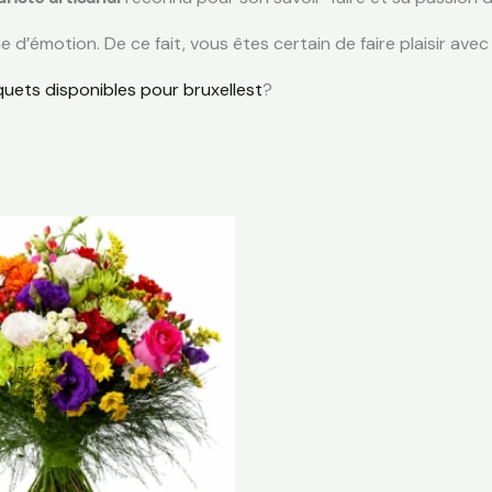
eine d’émotion. De ce fait, vous êtes certain de faire plaisir a
uets disponibles pour bruxelles
t
?
Plage
de
prix :
€ 40,00
à
€ 65,00