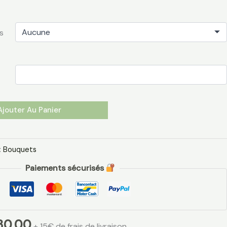
s
Ajouter Au Panier
:
Bouquets
Paiements sécurisés
80,00
+ 15€ de frais de livraison