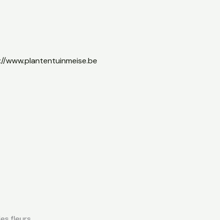
://www.plantentuinmeise.be
s fleurs.