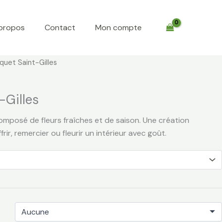
propos
Contact
Mon compte
Plage
quet Saint-Gilles
de
prix :
-Gilles
€ 40,00
à
omposé de fleurs fraîches et de saison. Une création
€ 80,00
frir, remercier ou fleurir un intérieur avec goût.