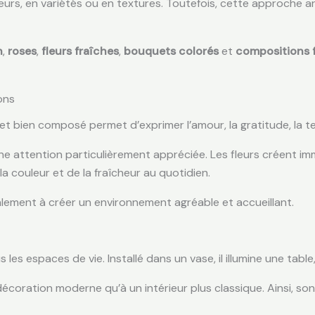
eurs, en variétés ou en textures. Toutefois, cette approche 
n
,
roses
,
fleurs fraîches
,
bouquets colorés
et
compositions f
ons
t bien composé permet d’exprimer l’amour, la gratitude, la ten
ne attention particulièrement appréciée. Les fleurs créent
 couleur et de la fraîcheur au quotidien.
alement à créer un environnement agréable et accueillant.
les espaces de vie. Installé dans un vase, il illumine une tabl
décoration moderne qu’à un intérieur plus classique. Ainsi, s