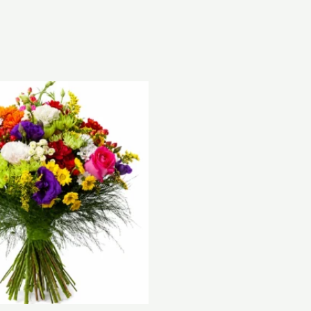
Plage
de
prix :
€ 40,00
à
€ 65,00