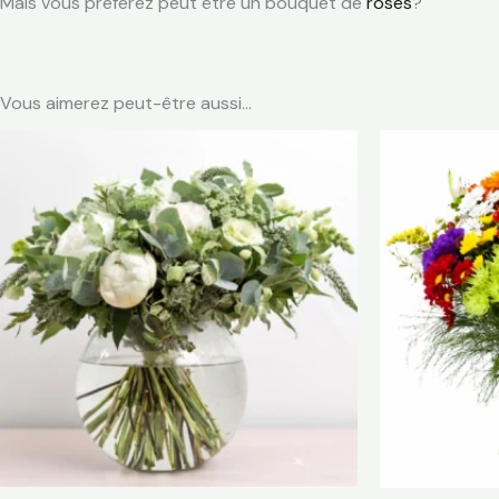
Mais vous préférez peut être un bouquet de
roses
?
Vous aimerez peut-être aussi…
Plage
de
prix :
€ 55,00
à
€ 105,00