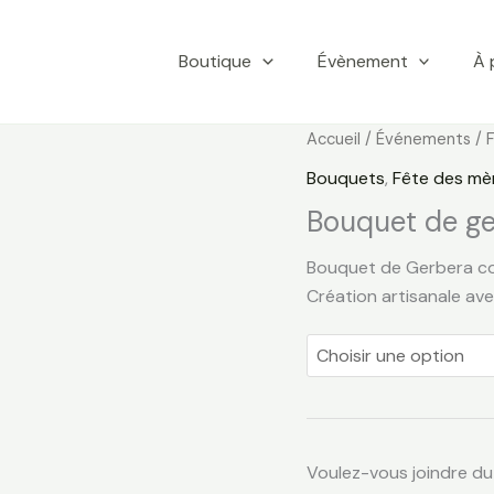
Boutique
Évènement
À 
quantité
Accueil
/
Événements
/
de
Bouquets
,
Fête des mè
Bouquet
Bouquet de g
de
gerbera
Bouquet de Gerbera col
Création artisanale avec
Voulez-vous joindre du