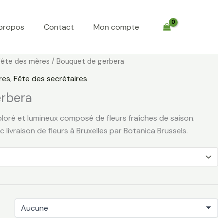
propos
Contact
Mon compte
Plage
Fête des mères
/ Bouquet de gerbera
de
res
,
Fête des secrétaires
prix :
erbera
€ 33,00
à
oré et lumineux composé de fleurs fraîches de saison.
€ 70,00
 livraison de fleurs à Bruxelles par Botanica Brussels.