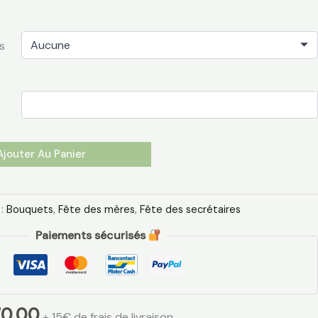
s
Ajouter Au Panier
 :
Bouquets
,
Fête des mères
,
Fête des secrétaires
Paiements sécurisés
0,00
+ 15€ de frais de livraison