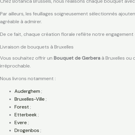
Chez Botanica Brussels, nous réalisons chaque bouquet avec p
Par ailleurs, les feuillages soigneusement sélectionnés ajoute
agréable à admirer.
De ce fait, chaque création florale reflète notre engagement en
Livraison de bouquets à Bruxelles
Vous souhaitez offrir un
Bouquet de Gerbera
à Bruxelles ou 
irréprochable.
Nous livrons notamment :
Auderghem
;
Bruxelles-Ville
;
Forest
;
Etterbeek
;
Evere
;
Drogenbos
;