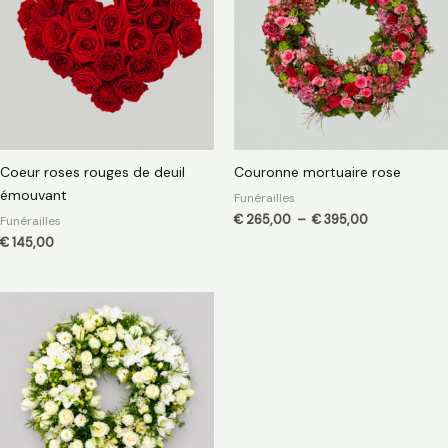
à
€ 395,00
Coeur roses rouges de deuil
Couronne mortuaire rose
émouvant
Funérailles
€
265,00
–
€
395,00
Funérailles
€
145,00
Plage
de
prix :
€ 265,00
à
€ 395,00