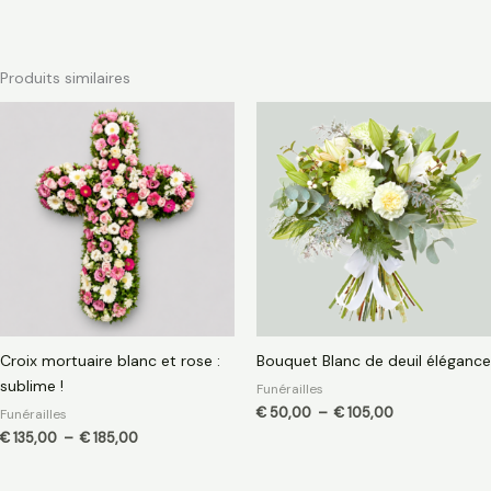
Produits similaires
Plage
Plage
de
de
prix :
prix :
€ 135,00
€ 50,00
à
à
€ 185,00
€ 105,00
Croix mortuaire blanc et rose :
Bouquet Blanc de deuil élégance
sublime !
Funérailles
€
50,00
–
€
105,00
Funérailles
€
135,00
–
€
185,00