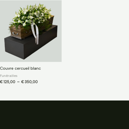
Plage
de
prix :
€ 125,00
à
€ 350,00
Couvre cercueil blanc
Funérailles
€
125,00
–
€
350,00