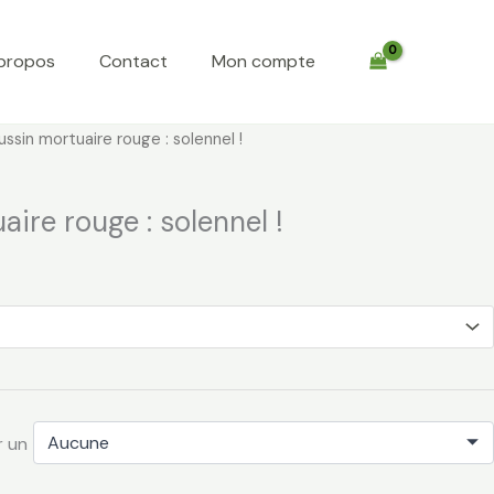
propos
Contact
Mon compte
Plage
ssin mortuaire rouge : solennel !
de
prix :
ire rouge : solennel !
€ 75,00
à
€ 250,00
r un