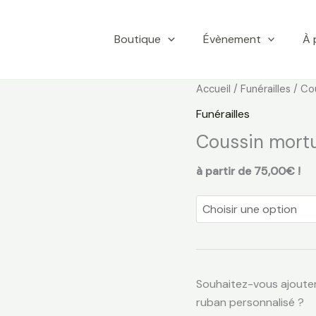
Boutique
Évènement
À 
quantité
Accueil
/
Funérailles
/ Cou
de
Funérailles
Coussin
Coussin mortua
mortuaire
rouge
à partir de 75,00€ !
:
solennel
!
Souhaitez-vous ajoute
ruban personnalisé ?