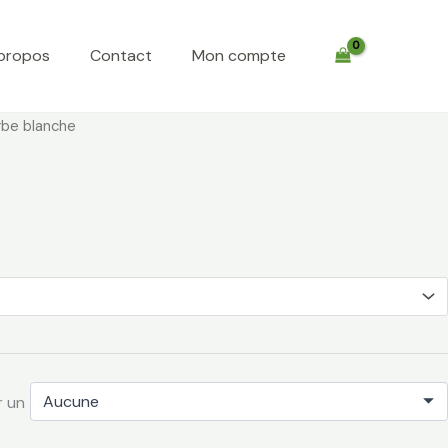
propos
Contact
Mon compte
Plage
rbe blanche
de
prix :
€ 65,00
à
€ 200,00
r un