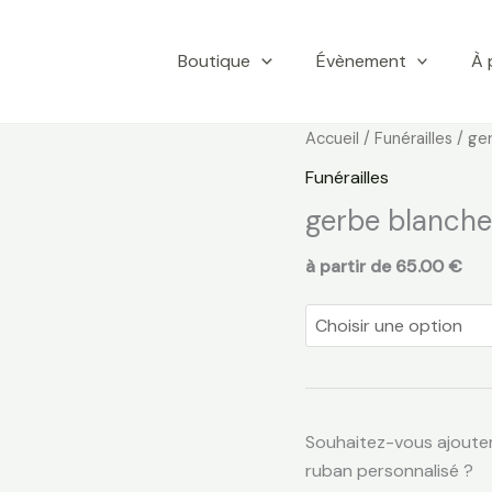
Boutique
Évènement
À 
quantité
Accueil
/
Funérailles
/ ge
de
Funérailles
gerbe
gerbe blanche
blanche
à partir de 65.00 €
Souhaitez-vous ajoute
ruban personnalisé ?