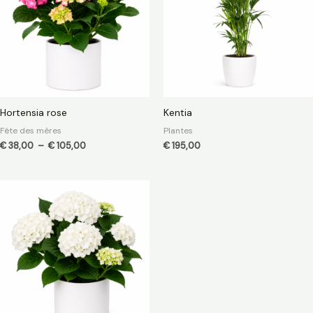
€ 105,00
Hortensia rose
Kentia
Fête des mères
Plantes
€
38,00
–
€
105,00
€
195,00
Plage
de
prix :
€ 38,00
à
€ 105,00