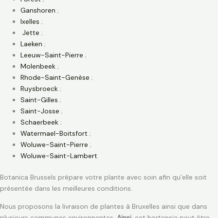
Ganshoren
;
Ixelles
;
Jette
;
Laeken
;
Leeuw-Saint-Pierre
;
Molenbeek
;
Rhode-Saint-Genèse
;
Ruysbroeck
;
Saint-Gilles
;
Saint-Josse
;
Schaerbeek
;
Watermael-Boitsfort
;
Woluwe-Saint-Pierre
;
Woluwe-Saint-Lambert
.
Botanica Brussels prépare votre plante avec soin afin qu’elle soit
présentée dans les meilleures conditions.
Nous proposons la livraison de plantes à Bruxelles ainsi que dans
plusieurs communes environnantes.
Ainsi
, cet hortensia peut être