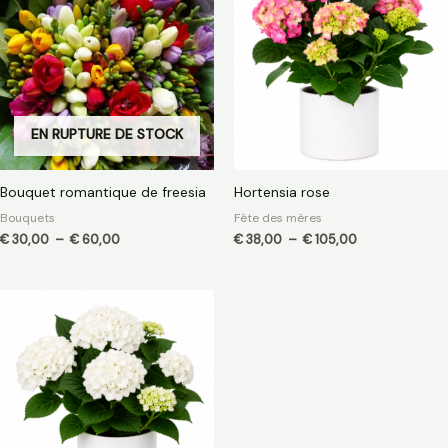
€ 30,00
€ 38,00
à
à
€ 60,00
€ 105,00
EN RUPTURE DE STOCK
Bouquet romantique de freesia
Hortensia rose
Bouquets
Fête des mères
€
30,00
–
€
60,00
€
38,00
–
€
105,00
Plage
de
prix :
€ 38,00
à
€ 105,00