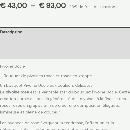
€
43,00
–
€
93,00
+ 15€ de frais de livraison
Description
Informations complémentaires
Avis (0)
Pivoine Uccle
– Bouquet de pivoines roses et roses en grappe
Un bouquet Pivoine Uccle aux couleurs délicates
La
pivoine rose
est la véritable star du bouquet Pivoine Uccle. Cette
création florale associe la générosité des pivoines à la finesse des
roses roses en grappe afin de créer une composition élégante,
lumineuse et pleine de douceur.
Les nuances de rose évoquent la tendresse, l’affection et la
délicatesse. Ainsi, ce bouquet convient parfaitement pour