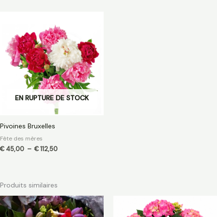
Plage
de
prix :
€ 45,00
à
€ 112,50
EN RUPTURE DE STOCK
Pivoines Bruxelles
Fête des mères
€
45,00
–
€
112,50
Produits similaires
Plage
Plage
de
de
prix :
prix :