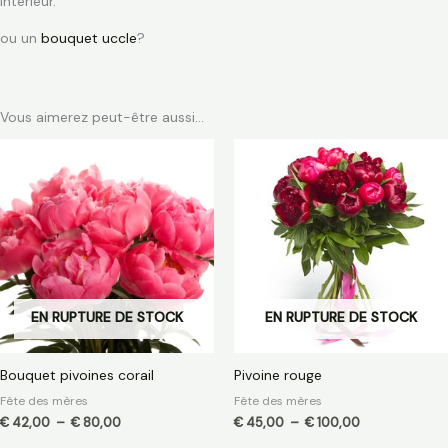
intérieur.
ou un
bouquet uccle
?
Vous aimerez peut-être aussi…
Plage
Plage
de
de
prix :
prix :
€ 42,00
€ 45,00
à
à
€ 80,00
€ 100,00
EN RUPTURE DE STOCK
EN RUPTURE DE STOCK
Bouquet pivoines corail
Pivoine rouge
Fête des mères
Fête des mères
€
42,00
–
€
80,00
€
45,00
–
€
100,00