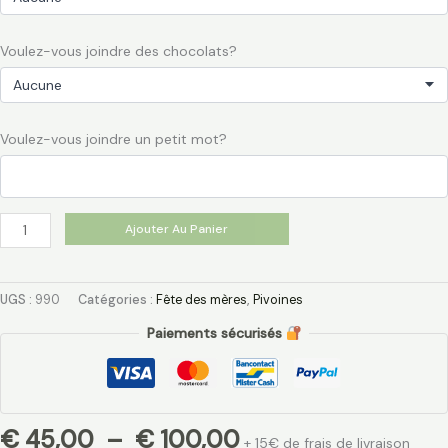
Voulez-vous joindre des chocolats?
Voulez-vous joindre un petit mot?
Ajouter Au Panier
UGS :
990
Catégories :
Fête des mères
,
Pivoines
Paiements sécurisés
€
45,00
–
€
100,00
+ 15€ de frais de livraison