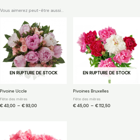
Vous aimerez peut-être aussi…
Plage
Plage
de
de
prix :
prix :
€ 43,00
€ 45,00
à
à
€ 93,00
€ 112,50
EN RUPTURE DE STOCK
EN RUPTURE DE STOCK
Pivoine Uccle
Pivoines Bruxelles
Fête des mères
Fête des mères
€
43,00
–
€
93,00
€
45,00
–
€
112,50
Plage
de
prix :
€ 42,00