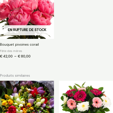
à
€ 80,00
EN RUPTURE DE STOCK
Bouquet pivoines corail
Fête des mères
€
42,00
–
€
80,00
Produits similaires
Plage
Plage
de
de
prix :
prix :
€ 30,00
€ 33,00
à
à
€ 60,00
€ 70,00